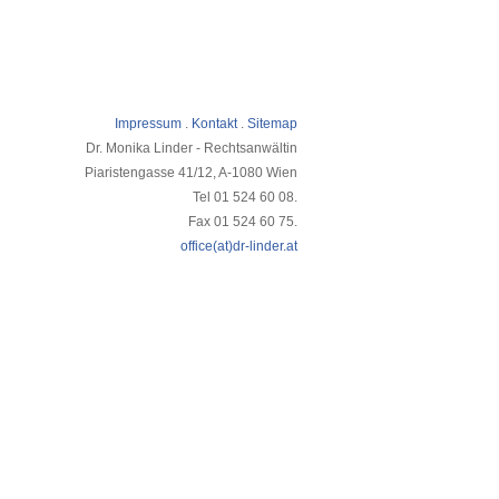
Impressum
.
Kontakt
.
Sitemap
Dr. Monika Linder - Rechtsanwältin
Piaristengasse 41/12, A-1080 Wien
Tel 01 524 60 08.
Fax 01 524 60 75.
office(at)dr-linder.at